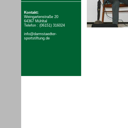
Kontakt:
Weingartenstraße 20
64367 Mühltal
Telefon : (06151) 316024
info@darmstaedter-
sportstiftung.de