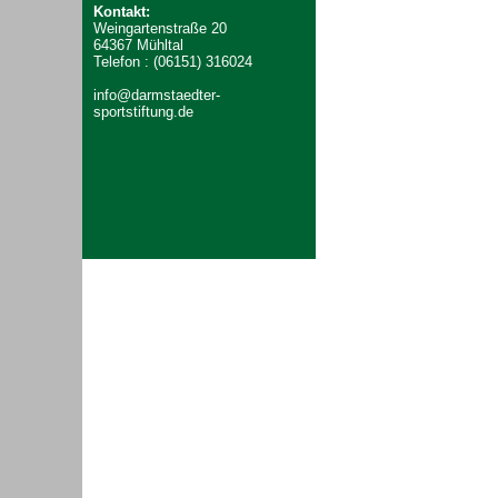
Kontakt:
Weingartenstraße 20
64367 Mühltal
Telefon : (06151) 316024
info@darmstaedter-
sportstiftung.de