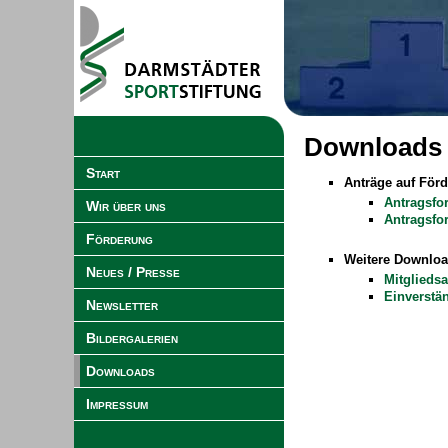
Downloads
Start
Anträge auf För
Antragsfo
Wir über uns
Antragsfor
Förderung
Weitere Downlo
Neues / Presse
Mitgliedsa
Einverstä
Newsletter
Bildergalerien
Downloads
Impressum